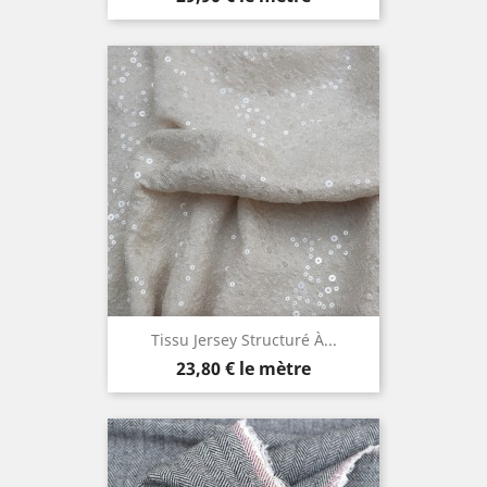
Tissu Jersey Structuré À...
Prix
23,80 €
le mètre