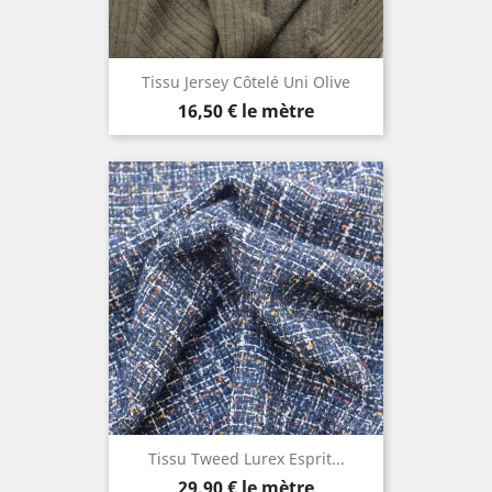
Tissu Jersey Côtelé Uni Olive
Prix
16,50 €
le mètre
Tissu Tweed Lurex Esprit...
Prix
29,90 €
le mètre