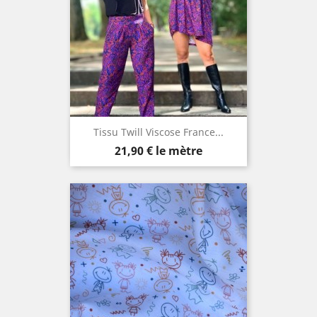
Tissu Twill Viscose France...
Prix
21,90 €
le mètre