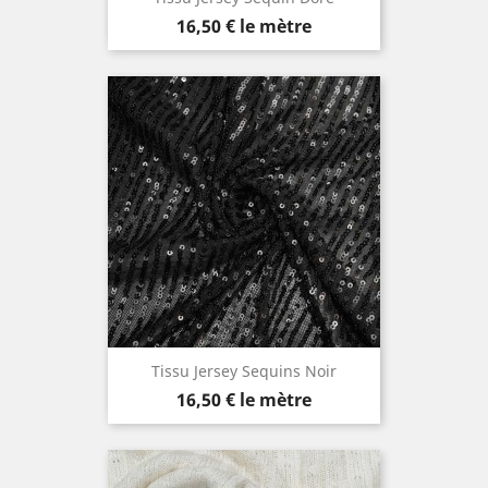
Prix
16,50 €
le mètre
Tissu Jersey Sequins Noir
Prix
16,50 €
le mètre