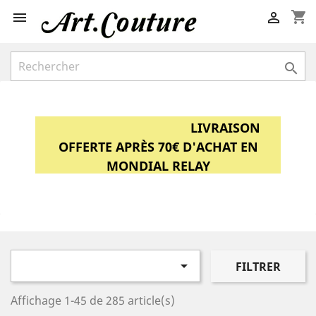
shopping_cart



LIVRAISON
OFFERTE APRÈS 70€ D'ACHAT EN
MONDIAL RELAY

FILTRER
Affichage 1-45 de 285 article(s)