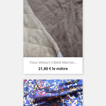
Tissu Velours Côtelé Marron...
Prix
21,80 €
le mètre