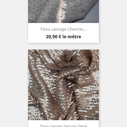
Tissu Lainage Chevron...
Prix
20,90 €
le mètre
Tissu Jersey Sequin Doré