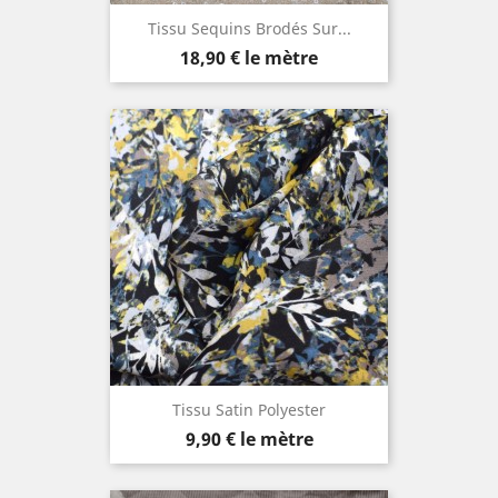
Tissu Sequins Brodés Sur...
Prix
18,90 €
le mètre
Tissu Satin Polyester
Prix
9,90 €
le mètre