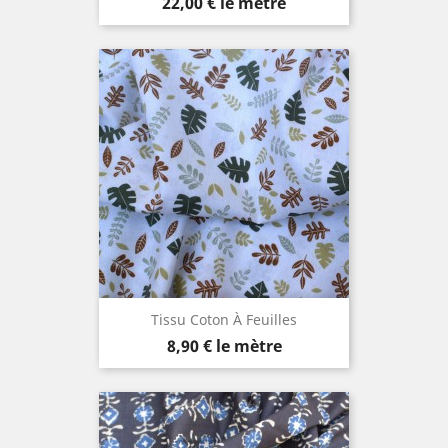
Prix
22,00 €
le mètre
Tissu Coton À Feuilles
Prix
8,90 €
le mètre