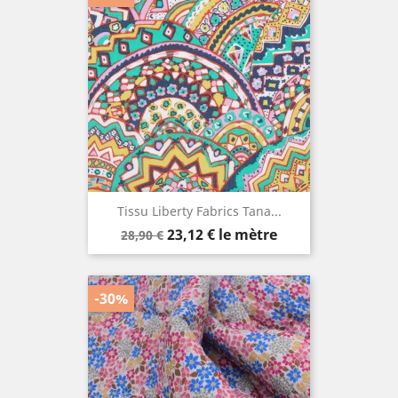
Tissu Liberty Fabrics Tana...
Prix
Prix
23,12 €
le mètre
28,90 €
de
base
-30%