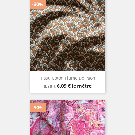
-30%
Tissu Coton Plume De Paon
Prix
Prix
6,09 €
le mètre
8,70 €
de
base
-50%