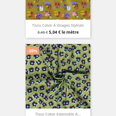
Tissu Coton À Visages Stylisés
Prix
Prix
5,04 €
le mètre
8,40 €
de
base
-20%
Tissu Coton Extensible À...