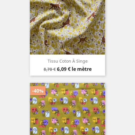
Tissu Coton À Singe
Prix
Prix
6,09 €
le mètre
8,70 €
de
base
-40%