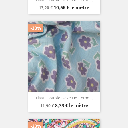
Prix
Prix
10,56 €
le mètre
13,20 €
de
base
-30%
Tissu Double Gaze De Coton...
Prix
Prix
8,33 €
le mètre
11,90 €
de
base
-20%