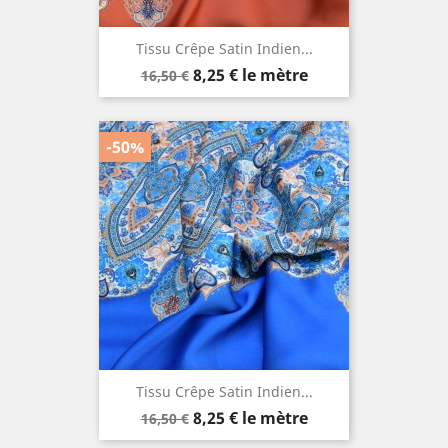
Tissu Crêpe Satin Indien...
Prix
Prix
8,25 €
le mètre
16,50 €
de
base
-50%
Tissu Crêpe Satin Indien...
Prix
Prix
8,25 €
le mètre
16,50 €
de