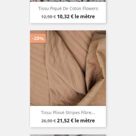
Tissu Piqué De Coton Flowers
Prix
Prix
10,32 €
le mètre
12,90 €
de
base
-20%
Tissu Plissé Stripes Fibre...
Prix
Prix
21,52 €
le mètre
26,90 €
de
base