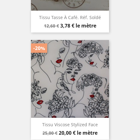
Tissu Tasse À Café. Réf. Soldé
Prix
Prix
3,78 €
le mètre
12,60 €
de
base
-20%
Tissu Viscose Stylized Face
Prix
Prix
20,00 €
le mètre
25,00 €
de