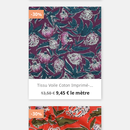
base
-30%
Tissu Voile Coton Imprimé-...
Prix
Prix
9,45 €
le mètre
13,50 €
de
base
-30%