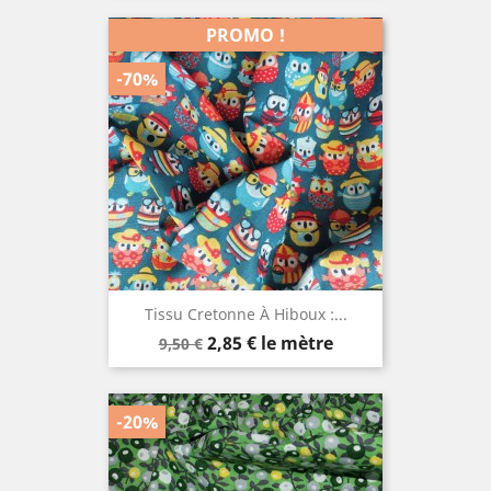
base
PROMO !
-70%
Tissu Cretonne À Hiboux :...
Prix
Prix
2,85 €
le mètre
9,50 €
de
base
-20%