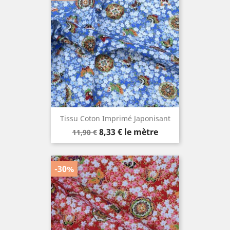
Tissu Coton Imprimé Japonisant
Prix
Prix
8,33 €
le mètre
11,90 €
de
base
-30%