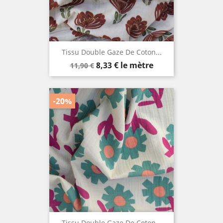
Tissu Double Gaze De Coton...
Prix
Prix
8,33 €
le mètre
11,90 €
de
base
-20%
Tissu Double Gaze De Coton...