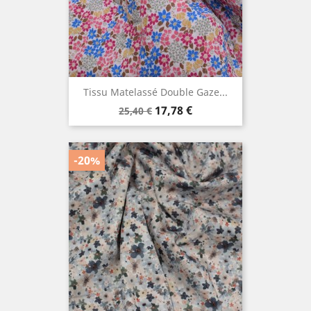
Tissu Matelassé Double Gaze...
Prix
Prix
17,78 €
25,40 €
de
base
-20%