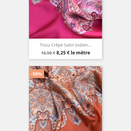
Tissu Crêpe Satin Indien...
Prix
Prix
8,25 €
le mètre
16,50 €
de
base
-50%