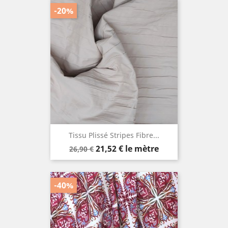
-20%
Tissu Plissé Stripes Fibre...
Prix
Prix
21,52 €
le mètre
26,90 €
de
base
-40%