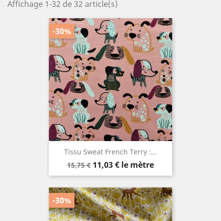
Affichage 1-32 de 32 article(s)
-30%
Tissu Sweat French Terry :...
Prix
Prix
11,03 €
le mètre
15,75 €
de
base
-30%