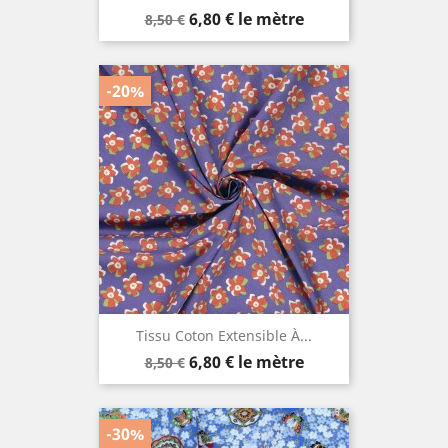
Prix
Prix
6,80 €
le mètre
8,50 €
de
base
-20%
Tissu Coton Extensible À...
Prix
Prix
6,80 €
le mètre
8,50 €
de
base
-30%