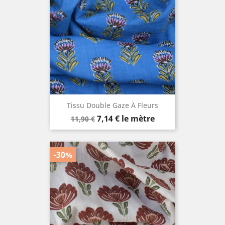
Tissu Double Gaze À Fleurs
Prix
Prix
7,14 €
le mètre
11,90 €
de
base
-30%