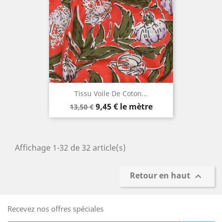
Tissu Voile De Coton...
Prix
Prix
9,45 €
le mètre
13,50 €
de
base
Affichage 1-32 de 32 article(s)
Retour en haut

Recevez nos offres spéciales