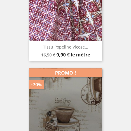
Tissu Popeline Vicose...
Prix
Prix
9,90 €
le mètre
16,50 €
de
base
PROMO !
-70%