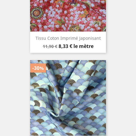
Tissu Coton Imprimé Japonisant
Prix
Prix
8,33 €
le mètre
11,90 €
de
base
-30%